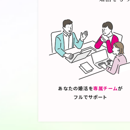
そんな時代を切り抜けていくために
が、非常に有効な手段になります。
していく最愛なるパートナーと、訪
うのです。
それが「すごい婚活®」というブラ
解し、好きになり、そしてそれを必
あなたの婚活を
専属チーム
が
すための、伴走者につなぐお手伝い
フルでサポート
あなたと並んで歩く誰かとの、絆を