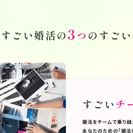
3
すごい婚活の
つ
のすごい
すごい
チ
婚活をチームで乗り越
あなたのための「婚活