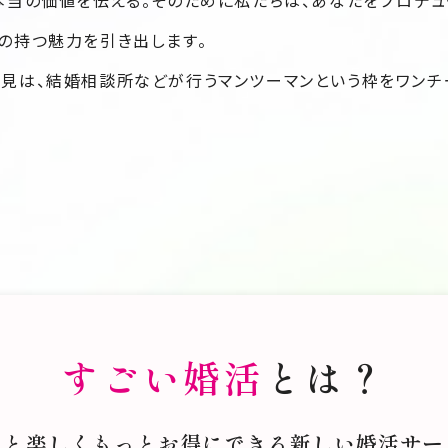
本当の価値を伝える。そのために私たちは、あなたをプロデュ
の持つ魅力を引き出します。
見は、結婚相談所などが行うマンツーマンという枠をワンチ
すごいあなたへ
を利用し、成婚者の8人に1人が同サービスを通じて結婚してい
の延長線上で「結婚したい人」を見つけることが、難しくなって
すごい婚活
とは？
打ちをかけるように誕生した「ニューノーマル」なる言葉。時
っと楽しくもっとお得にできる
新しい婚活サー