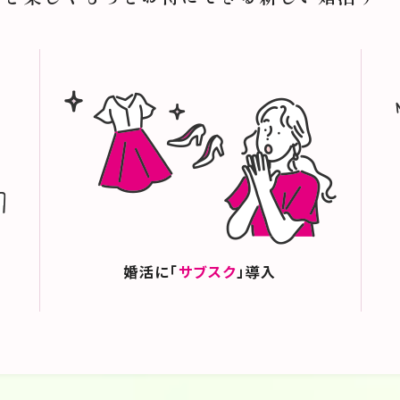
は、きっと「相性」以上に、共に強力な家族を運営できる「共同
ココロ躍る出来事に遭遇した時に、自然と口にする「すごい」
れるたくさんの「すごい」を共有することで、この難しい時代
ンドに込めた一番の強い想いかもしれません。そのために、まず
要としている人の手にしっかり届けることが大切だと思うので
婚活に「
サブスク
」導入
だけではなく、全面的な支援を行います。
生み出すために。