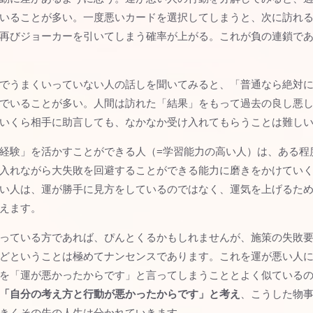
いることが多い。一度悪いカードを選択してしまうと、次に訪れ
再びジョーカーを引いてしまう確率が上がる。これが負の連鎖で
でうまくいっていない人の話しを聞いてみると、「普通なら絶対
でいることが多い。人間は訪れた「結果」をもって過去の良し悪
いくら相手に助言しても、なかなか受け入れてもらうことは難し
経験」を活かすことができる人（=学習能力の高い人）は、ある程
入れながら大失敗を回避することができる能力に磨きをかけてい
い人は、運が勝手に見方をしているのではなく、運気を上げるた
えます。
っている方であれば、ぴんとくるかもしれませんが、施策の失敗
どということは極めてナンセンスであります。これを運が悪い人
を「運が悪かったからです」と言ってしまうこととよく似ている
「自分の考え方と行動が悪かったからです」と考え
、こうした物
きくその先の人生は分かれていきます。