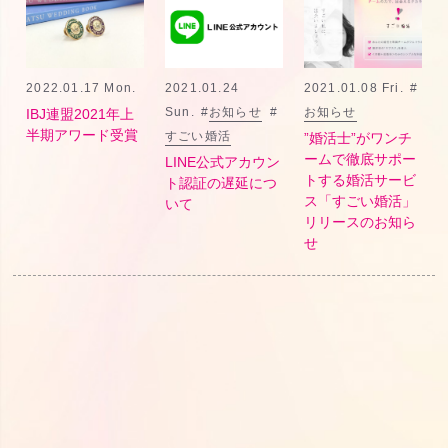
2022.01.17 Mon.
2021.01.24
2021.01.08 Fri.
#
Sun.
#
お知らせ
#
お知らせ
IBJ連盟2021年上
半期アワード受賞
すごい婚活
”婚活士”がワンチ
ームで徹底サポー
LINE公式アカウン
トする婚活サービ
ト認証の遅延につ
ス「すごい婚活」
いて
リリースのお知ら
せ