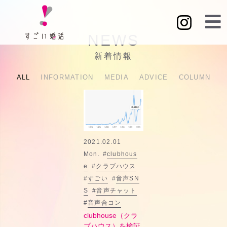
NEWS
新着情報
ALL
INFORMATION
MEDIA
ADVICE
COLUMN
2021.02.01
Mon.
#
clubhous
e
#
クラブハウス
#
すごい
#
音声SN
S
#
音声チャット
#
音声合コン
clubhouse（クラ
ブハウス）を検証