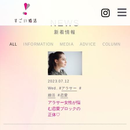
NEWS
新着情報
ALL
INFORMATION
MEDIA
ADVICE
COLUMN
2023.07.12
Wed.
#
アラサー
#
婚活
#
恋愛
アラサー女性が悩
む恋愛ブロックの
正体♡