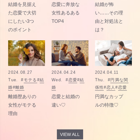
結婚を見据え
恋愛に奔放な
結婚が怖
た恋愛で大切
女性あるある
い……その理
にしたい3つ
TOP4
由と対処法と
のポイント
は？
2024.08.27
2024.04.24
2024.04.11
Tue.
#
モテる
#
結
Wed.
#
恋愛
#
結
Thu.
#
円満な関
婚
#
離婚
婚
係性
#
恋人
#
恋愛
離婚歴ありの
恋愛と結婚の
円満なカップ
女性がモテる
違い♡
ルの特徴♡
理由
VIEW ALL