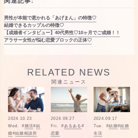
関連記事:
男性が本能で惹かれる「あげまん」の特徴♡
結婚できるカップルの特徴♡
【成婚者インタビュー】40代男性♡10ヶ月でご成婚！！
アラサー女性が悩む恋愛ブロックの正体♡
RELATED NEWS
関連ニュース
2024.10.23
2024.09.27
2024.09.17
Wed.
#
婚活
#
結
Fri.
#
あるある
#
Tue.
#
結婚
#
結婚
婚
#
結婚相談所
恋愛
生活